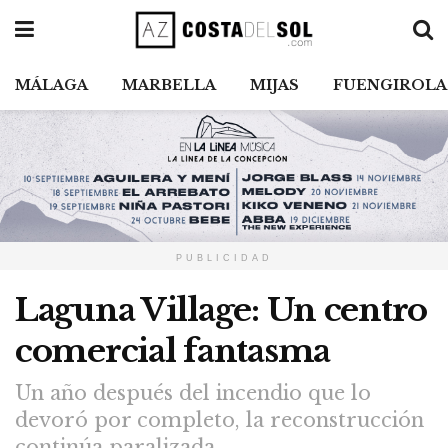
MÁLAGA
MARBELLA
MIJAS
FUENGIROLA
PUBLICIDAD
Laguna Village: Un centro
comercial fantasma
Un año después del incendio que lo
devoró por completo, la reconstrucción
continúa paralizada.