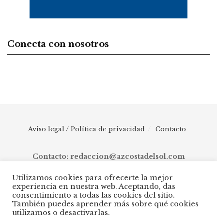
Conecta con nosotros
Aviso legal / Política de privacidad
Contacto
Contacto: redaccion@azcostadelsol.com
Utilizamos cookies para ofrecerte la mejor
experiencia en nuestra web. Aceptando, das
© 2025 AZ Costa del Sol - Diario digital de Málaga capital hasta
consentimiento a todas las cookies del sitio.
Manilva, pasando por Torremolinos, Benalmádena, Fuengirola,
También puedes aprender más sobre qué cookies
Mijas, Ojén, Marbella, Istán, Benahavís, Estepona y Casares.
utilizamos o desactivarlas.