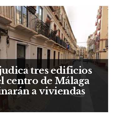
judica tres edificios
el centro de Málaga
inarán a viviendas