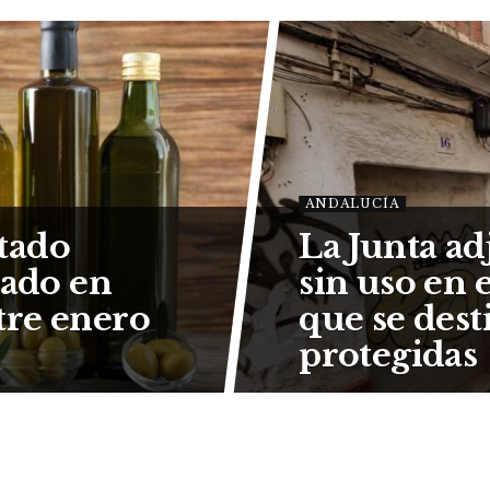
ANDALUCÍA
tado
La Junta ad
rado en
sin uso en 
tre enero
que se dest
protegidas