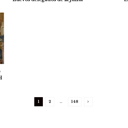
e
l
1
2
…
148