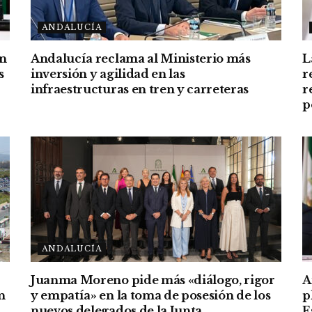
ANDALUCÍA
an
Andalucía reclama al Ministerio más
L
s
inversión y agilidad en las
r
infraestructuras en tren y carreteras
r
p
ANDALUCÍA
Juanma Moreno pide más «diálogo, rigor
A
n
y empatía» en la toma de posesión de los
p
nuevos delegados de la Junta
E