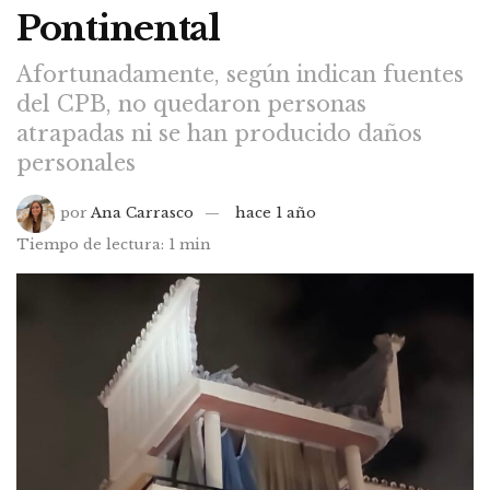
Pontinental
Afortunadamente, según indican fuentes
del CPB, no quedaron personas
atrapadas ni se han producido daños
personales
por
Ana Carrasco
hace 1 año
Tiempo de lectura: 1 min