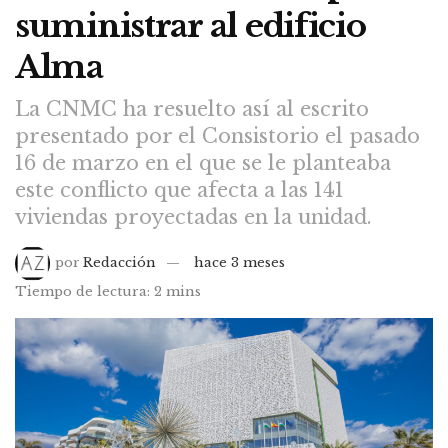
suministrar al edificio
Alma
La CNMC ha resuelto así al escrito
presentado por el Consistorio el pasado
16 de marzo en el que se le planteaba
este conflicto que afecta a las 141
viviendas proyectadas en la unidad.
por
Redacción
hace 3 meses
Tiempo de lectura: 2 mins