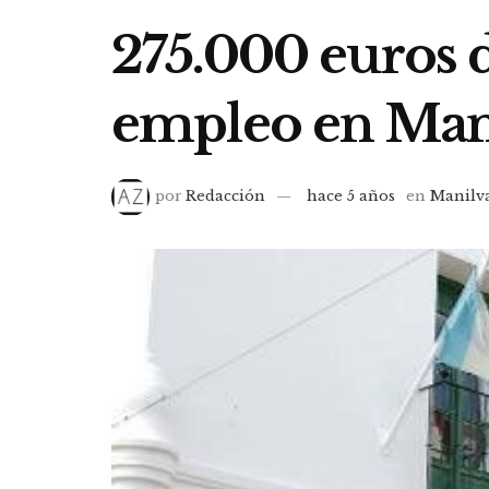
275.000 euros d
empleo en Man
por
Redacción
hace 5 años
en
Manilv