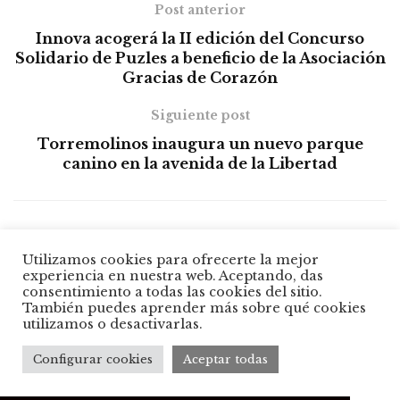
Post anterior
Innova acogerá la II edición del Concurso
Solidario de Puzles a beneficio de la Asociación
Gracias de Corazón
Siguiente post
Torremolinos inaugura un nuevo parque
canino en la avenida de la Libertad
Lo más leído hoy
Utilizamos cookies para ofrecerte la mejor
experiencia en nuestra web. Aceptando, das
Sin AVE y con la AP-7 más cara: así llega la
consentimiento a todas las cookies del sitio.
Semana Santa a Málaga
También puedes aprender más sobre qué cookies
utilizamos o desactivarlas.
Detenido en Estepona un hombre de 28
Configurar cookies
Aceptar todas
años por presuntos malos tratos a su
pareja