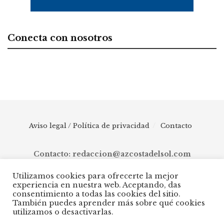
Conecta con nosotros
Aviso legal / Política de privacidad
Contacto
Contacto: redaccion@azcostadelsol.com
Utilizamos cookies para ofrecerte la mejor
experiencia en nuestra web. Aceptando, das
© 2025 AZ Costa del Sol - Diario digital de Málaga capital hasta
consentimiento a todas las cookies del sitio.
Manilva, pasando por Torremolinos, Benalmádena, Fuengirola,
También puedes aprender más sobre qué cookies
Mijas, Ojén, Marbella, Istán, Benahavís, Estepona y Casares.
utilizamos o desactivarlas.