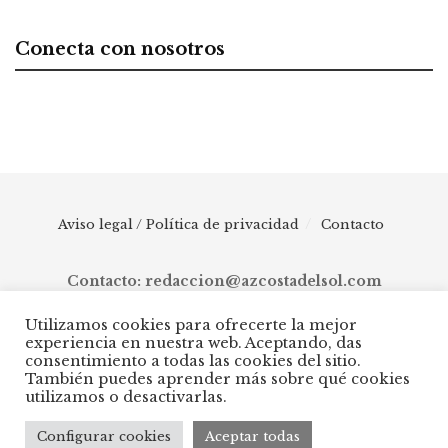
Conecta con nosotros
Aviso legal / Política de privacidad
Contacto
Contacto: redaccion@azcostadelsol.com
Utilizamos cookies para ofrecerte la mejor
experiencia en nuestra web. Aceptando, das
© 2025 AZ Costa del Sol - Diario digital de Málaga capital hasta
consentimiento a todas las cookies del sitio.
Manilva, pasando por Torremolinos, Benalmádena, Fuengirola,
También puedes aprender más sobre qué cookies
Mijas, Ojén, Marbella, Istán, Benahavís, Estepona y Casares.
utilizamos o desactivarlas.
Configurar cookies
Aceptar todas