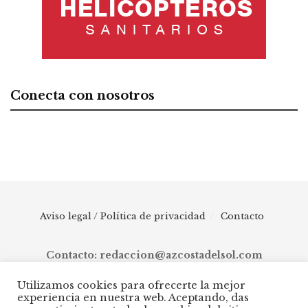
Conecta con nosotros
Aviso legal / Política de privacidad
Contacto
Contacto: redaccion@azcostadelsol.com
Utilizamos cookies para ofrecerte la mejor
experiencia en nuestra web. Aceptando, das
© 2025 AZ Costa del Sol - Diario digital de Málaga capital hasta