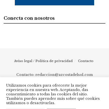
Conecta con nosotros
Aviso legal / Política de privacidad
Contacto
Contacto: redaccion@azcostadelsol.com
Utilizamos cookies para ofrecerte la mejor
experiencia en nuestra web. Aceptando, das
© 2025 AZ Costa del Sol - Diario digital de Málaga capital hasta
consentimiento a todas las cookies del sitio.
Manilva, pasando por Torremolinos, Benalmádena, Fuengirola,
También puedes aprender más sobre qué cookies
Mijas, Ojén, Marbella, Istán, Benahavís, Estepona y Casares.
utilizamos o desactivarlas.