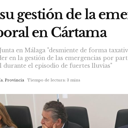
 su gestión de la em
poral en Cártama
Junta en Málaga "desmiente de forma taxativa
 en la gestión de las emergencias por parte
 durante el episodio de fuertes lluvias"
ía
,
Provincia
Tiempo de lectura: 3 mins