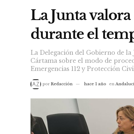
La Junta valora
durante el tem
La Delegación del Gobierno de la 
Cártama sobre el modo de proceder
Emergencias 112 y Protección Civil
por
Redacción
hace 1 año
en
Andaluc