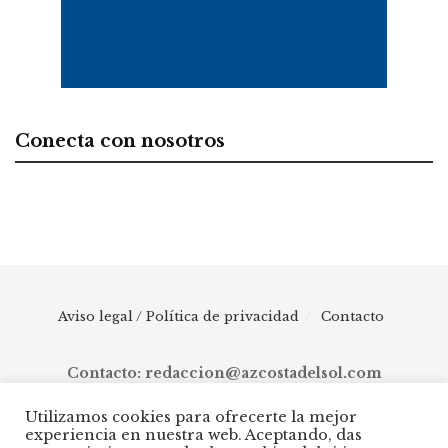
Conecta con nosotros
Aviso legal / Política de privacidad
Contacto
Contacto: redaccion@azcostadelsol.com
Utilizamos cookies para ofrecerte la mejor
experiencia en nuestra web. Aceptando, das
© 2025 AZ Costa del Sol - Diario digital de Málaga capital hasta