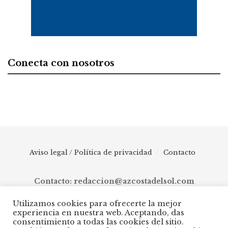
Conecta con nosotros
Aviso legal / Política de privacidad
Contacto
Contacto: redaccion@azcostadelsol.com
Utilizamos cookies para ofrecerte la mejor
experiencia en nuestra web. Aceptando, das
© 2025 AZ Costa del Sol - Diario digital de Málaga capital hasta
consentimiento a todas las cookies del sitio.
Manilva, pasando por Torremolinos, Benalmádena, Fuengirola,