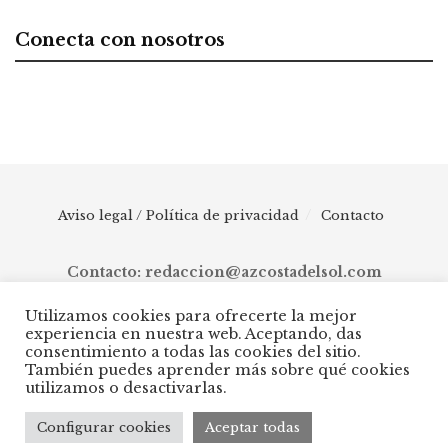
Conecta con nosotros
Aviso legal / Política de privacidad
Contacto
Contacto: redaccion@azcostadelsol.com
Utilizamos cookies para ofrecerte la mejor
experiencia en nuestra web. Aceptando, das
© 2025 AZ Costa del Sol - Diario digital de Málaga capital hasta
consentimiento a todas las cookies del sitio.
Manilva, pasando por Torremolinos, Benalmádena, Fuengirola,
También puedes aprender más sobre qué cookies
Mijas, Ojén, Marbella, Istán, Benahavís, Estepona y Casares.
utilizamos o desactivarlas.
Configurar cookies
Aceptar todas