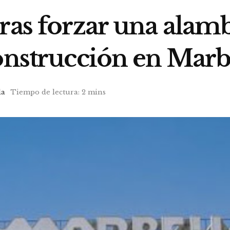
ras forzar una alam
onstrucción en Marb
la
Tiempo de lectura: 2 mins