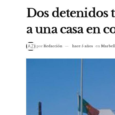
Dos detenidos t
a una casa en c
por
Redacción
hace 5 años
en
Marbel