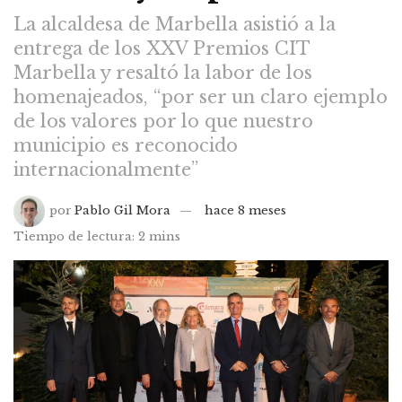
La alcaldesa de Marbella asistió a la
entrega de los XXV Premios CIT
Marbella y resaltó la labor de los
homenajeados, “por ser un claro ejemplo
de los valores por lo que nuestro
municipio es reconocido
internacionalmente”
por
Pablo Gil Mora
hace 8 meses
Tiempo de lectura: 2 mins