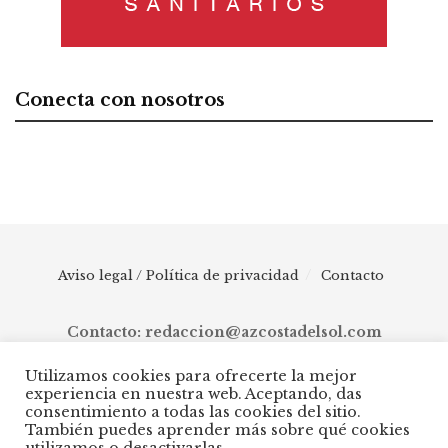
Conecta con nosotros
Aviso legal / Política de privacidad
Contacto
Contacto: redaccion@azcostadelsol.com
Utilizamos cookies para ofrecerte la mejor
experiencia en nuestra web. Aceptando, das
© 2025 AZ Costa del Sol - Diario digital de Málaga capital hasta
consentimiento a todas las cookies del sitio.
Manilva, pasando por Torremolinos, Benalmádena, Fuengirola,
También puedes aprender más sobre qué cookies
Mijas, Ojén, Marbella, Istán, Benahavís, Estepona y Casares.