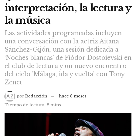
interpretación, la lectura y
la música
Las actividades programadas incluyen
una conversación con la actriz Aitana
Sánchez-Gijón, una sesión dedicada a
‘Noches blancas’ de Fiódor Dostoievski en
el club de lectura y un nuevo encuentro
del ciclo 'Málaga, ida y vuelta' con Tony
Zenet
por
Redacción
hace 8 meses
Tiempo de lectura: 2 mins