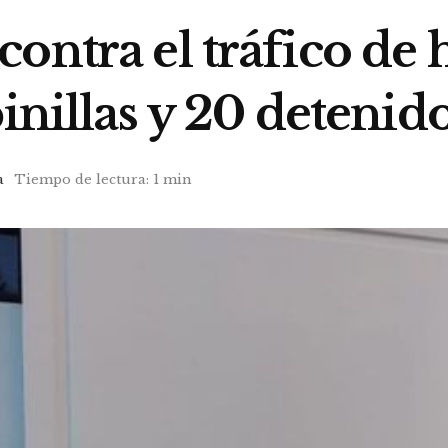
ontra el tráfico de 
inillas y 20 detenid
a
Tiempo de lectura: 1 min