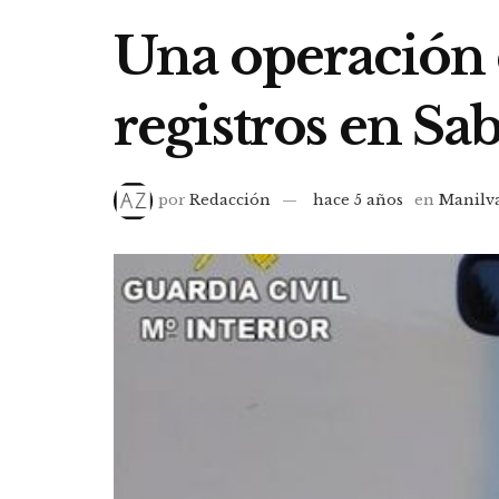
Una operación c
registros en Sab
por
Redacción
hace 5 años
en
Manilv