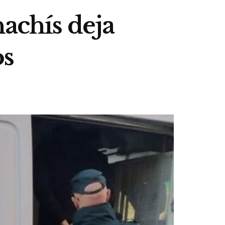
hachís deja
os