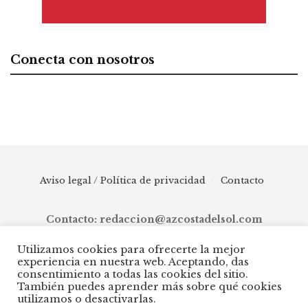
Conecta con nosotros
Aviso legal / Política de privacidad
Contacto
Contacto: redaccion@azcostadelsol.com
Utilizamos cookies para ofrecerte la mejor
experiencia en nuestra web. Aceptando, das
© 2025 AZ Costa del Sol - Diario digital de Málaga capital hasta
consentimiento a todas las cookies del sitio.
Manilva, pasando por Torremolinos, Benalmádena, Fuengirola,
También puedes aprender más sobre qué cookies
Mijas, Ojén, Marbella, Istán, Benahavís, Estepona y Casares.
utilizamos o desactivarlas.