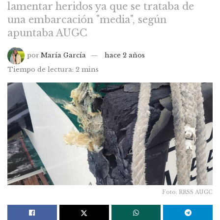
lamentar heridos ya que se trataba de
una embarcación "media", según
apuntaba AUGC
por
María García
hace 2 años
Tiempo de lectura: 2 mins
Foto: RRSS AUGC