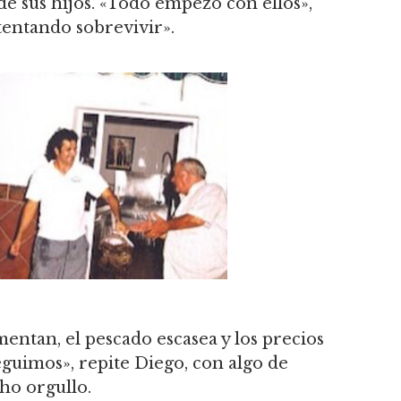
de sus hijos. «Todo empezó con ellos»,
tentando sobrevivir».
mentan, el pescado escasea y los precios
eguimos», repite Diego, con algo de
ho orgullo.