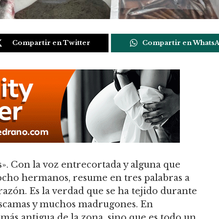
Compartir en Twitter
Compartir en Whats
». Con la voz entrecortada y alguna que
 ocho hermanos, resume en tres palabras a
a razón. Es la verdad que se ha tejido durante
 escamas y muchos madrugones. En
a más antigua de la zona, sino que es todo un