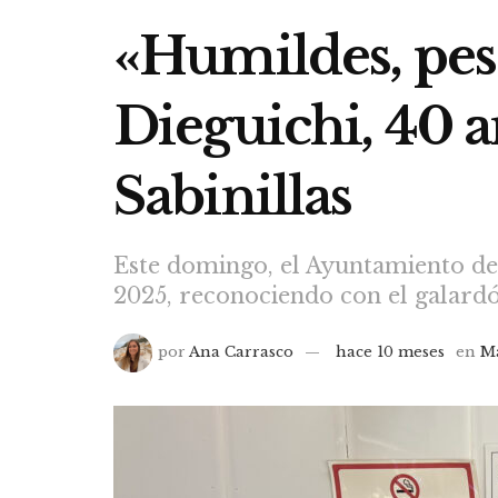
«Humildes, pesc
Dieguichi, 40 a
Sabinillas
Este domingo, el Ayuntamiento de 
2025, reconociendo con el galardó
por
Ana Carrasco
hace 10 meses
en
M