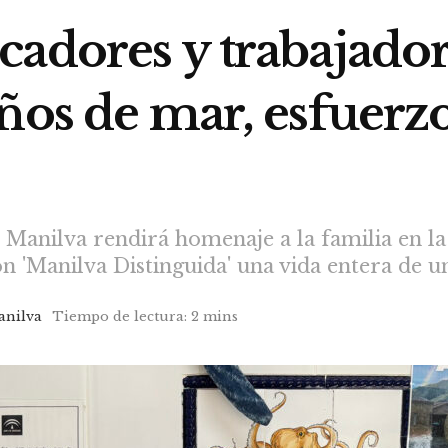
adores y trabajadore
ños de mar, esfuerz
Manilva rendirá homenaje a la familia en la
n 'Manilva Distinguida' una vida entera de u
anilva
Tiempo de lectura: 2 mins