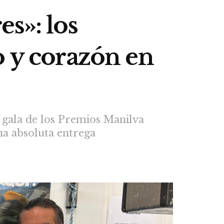
s»: los
o y corazón en
 gala de los Premios Manilva
na absoluta entrega