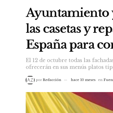
Ayuntamiento y
las casetas y re
España para c
El 12 de octubre todas las fachada
ofrecerán en sus menús platos típ
por
Redacción
hace 10 meses
en
Fuen