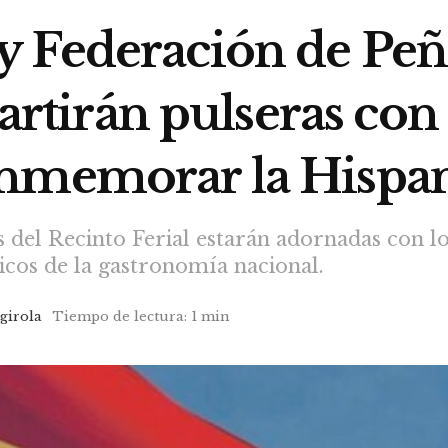
 Federación de Peñ
partirán pulseras con
onmemorar la Hispa
s del Recinto Ferial estarán adornadas con lo
icos de la gastronomía nacional.
girola
Tiempo de lectura: 1 min