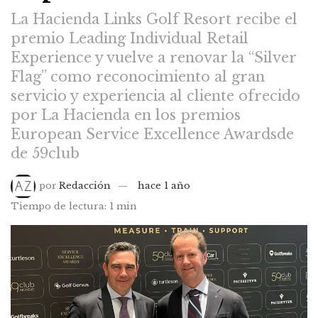
La Hacienda Links Golf Resort recibe el
premio Leading Individual Retail
Experience y vuelve a renovar la “Silver
Flag” como reconocimiento al gran
servicio y experiencia al cliente ofrecido
por La Hacienda en los premios
European Service Excellence Awardsde
de 59club
por
Redacción
hace 1 año
Tiempo de lectura: 1 min