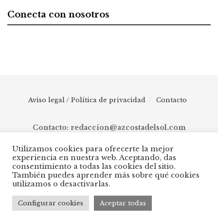
Conecta con nosotros
Aviso legal / Política de privacidad
Contacto
Contacto: redaccion@azcostadelsol.com
Utilizamos cookies para ofrecerte la mejor
experiencia en nuestra web. Aceptando, das
© 2025 AZ Costa del Sol - Diario digital de Málaga capital hasta
consentimiento a todas las cookies del sitio.
Manilva, pasando por Torremolinos, Benalmádena, Fuengirola,
También puedes aprender más sobre qué cookies
Mijas, Ojén, Marbella, Istán, Benahavís, Estepona y Casares.
utilizamos o desactivarlas.
Configurar cookies
Aceptar todas