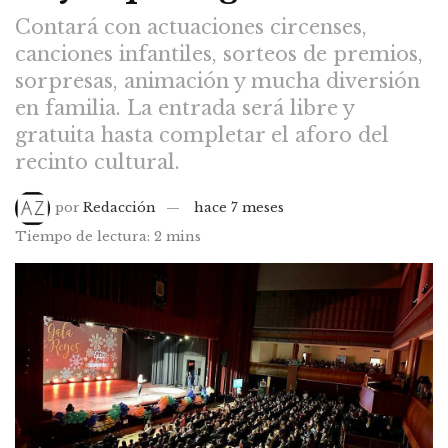
Contará con actuaciones circenses,
canciones infantiles, sorteos de premios,
sorpresas, animación y mucha diversión
en familia. La entrada será libre y
gratuita hasta completar el aforo del
recinto cultural.
por
Redacción
hace 7 meses
Tiempo de lectura: 2 mins