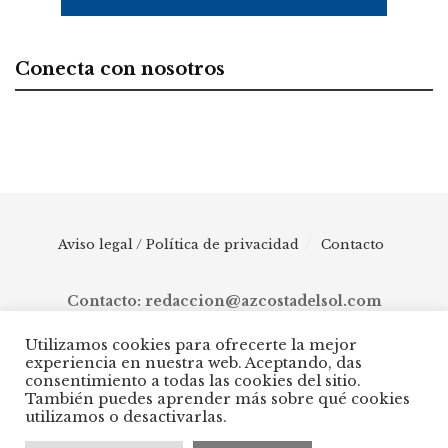
Conecta con nosotros
Aviso legal / Política de privacidad
Contacto
Contacto: redaccion@azcostadelsol.com
Utilizamos cookies para ofrecerte la mejor
experiencia en nuestra web. Aceptando, das
© 2025 AZ Costa del Sol - Diario digital de Málaga capital hasta
consentimiento a todas las cookies del sitio.
Manilva, pasando por Torremolinos, Benalmádena, Fuengirola,
También puedes aprender más sobre qué cookies
Mijas, Ojén, Marbella, Istán, Benahavís, Estepona y Casares.
utilizamos o desactivarlas.