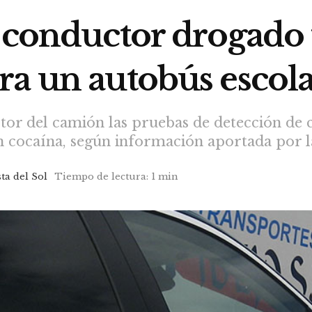
 conductor drogado 
ra un autobús escola
tor del camión las pruebas de detección de 
n cocaína, según información aportada por l
ta del Sol
Tiempo de lectura: 1 min