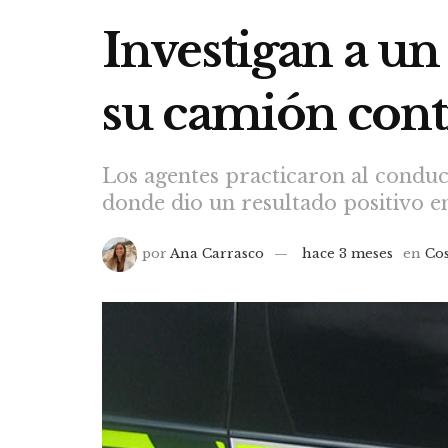
Investigan a un
su camión cont
Los agentes practicaron al conduc
donde dio un resultado positivo e
por
Ana Carrasco
hace 3 meses
en
Cos