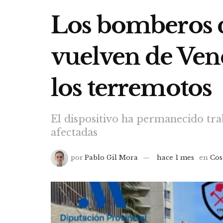
Los bomberos d
vuelven de Vene
los terremotos
El dispositivo ha permanecido trab
afectadas
por
Pablo Gil Mora
hace 1 mes
en
Cos