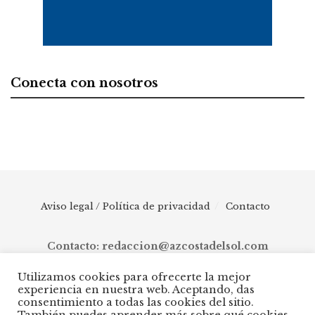
Conecta con nosotros
Aviso legal / Política de privacidad
Contacto
Contacto: redaccion@azcostadelsol.com
Utilizamos cookies para ofrecerte la mejor
experiencia en nuestra web. Aceptando, das
© 2025 AZ Costa del Sol - Diario digital de Málaga capital hasta
consentimiento a todas las cookies del sitio.
Manilva, pasando por Torremolinos, Benalmádena, Fuengirola,