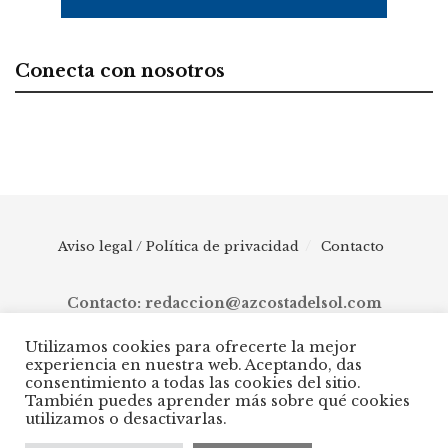
Conecta con nosotros
Aviso legal / Política de privacidad
Contacto
Contacto: redaccion@azcostadelsol.com
Utilizamos cookies para ofrecerte la mejor
experiencia en nuestra web. Aceptando, das
© 2025 AZ Costa del Sol - Diario digital de Málaga capital hasta
consentimiento a todas las cookies del sitio.
Manilva, pasando por Torremolinos, Benalmádena, Fuengirola,
También puedes aprender más sobre qué cookies
Mijas, Ojén, Marbella, Istán, Benahavís, Estepona y Casares.
utilizamos o desactivarlas.