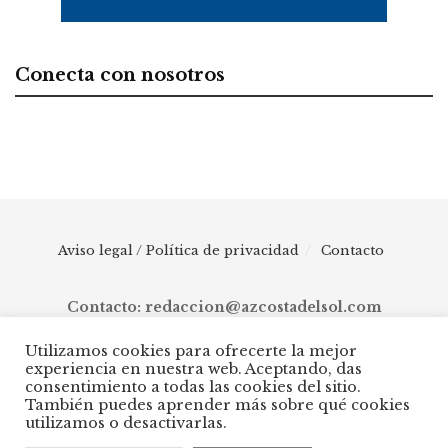
Conecta con nosotros
Aviso legal / Política de privacidad
Contacto
Contacto: redaccion@azcostadelsol.com
Utilizamos cookies para ofrecerte la mejor
experiencia en nuestra web. Aceptando, das
© 2025 AZ Costa del Sol - Diario digital de Málaga capital hasta
consentimiento a todas las cookies del sitio.
Manilva, pasando por Torremolinos, Benalmádena, Fuengirola,
También puedes aprender más sobre qué cookies
Mijas, Ojén, Marbella, Istán, Benahavís, Estepona y Casares.
utilizamos o desactivarlas.