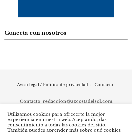
Conecta con nosotros
Aviso legal / Política de privacidad
Contacto
Contacto: redaccion@azcostadelsol.com
Utilizamos cookies para ofrecerte la mejor
experiencia en nuestra web. Aceptando, das
© 2025 AZ Costa del Sol - Diario digital de Málaga capital hasta
consentimiento a todas las cookies del sitio.
Manilva, pasando por Torremolinos, Benalmádena, Fuengirola,
También puedes aprender más sobre qué cookies