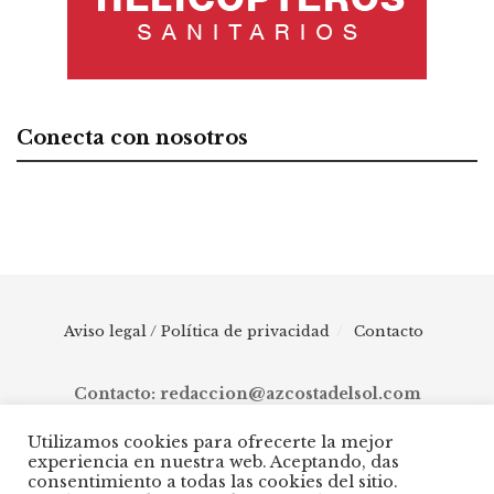
Conecta con nosotros
Aviso legal / Política de privacidad
Contacto
Contacto: redaccion@azcostadelsol.com
Utilizamos cookies para ofrecerte la mejor
experiencia en nuestra web. Aceptando, das
© 2025 AZ Costa del Sol - Diario digital de Málaga capital hasta
consentimiento a todas las cookies del sitio.
Manilva, pasando por Torremolinos, Benalmádena, Fuengirola,