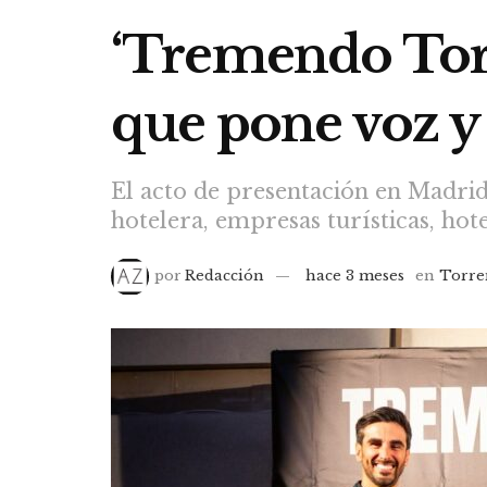
‘Tremendo Torr
que pone voz y 
El acto de presentación en Madrid
hotelera, empresas turísticas, ho
por
Redacción
hace 3 meses
en
Torre