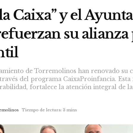
la Caixa” y el Ayunt
efuerzan su alianza
til
ntamiento de Torremolinos han renovado su c
través del programa CaixaProinfancia. Esta ini
rabilidad, fortalece la atención integral de l
emolinos
Tiempo de lectura: 3 mins