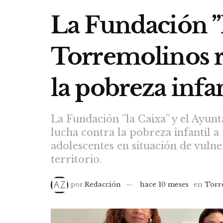
La Fundación ”
Torremolinos r
la pobreza infan
La Fundación ”la Caixa” y el Ayu
lucha contra la pobreza infantil a 
adolescentes en situación de vulne
territorio.
por
Redacción
hace 10 meses
en
Torr