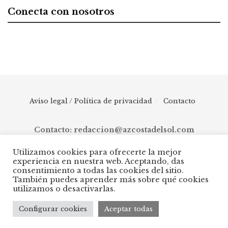
Conecta con nosotros
Aviso legal / Política de privacidad
Contacto
Contacto: redaccion@azcostadelsol.com
Utilizamos cookies para ofrecerte la mejor
experiencia en nuestra web. Aceptando, das
© 2025 AZ Costa del Sol - Diario digital de Málaga capital hasta
consentimiento a todas las cookies del sitio.
Manilva, pasando por Torremolinos, Benalmádena, Fuengirola,
También puedes aprender más sobre qué cookies
Mijas, Ojén, Marbella, Istán, Benahavís, Estepona y Casares.
utilizamos o desactivarlas.
Configurar cookies
Aceptar todas