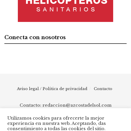
Conecta con nosotros
Aviso legal / Política de privacidad
Contacto
Contacto: redaccion@azcostadelsol.com
Utilizamos cookies para ofrecerte la mejor
experiencia en nuestra web. Aceptando, das
© 2025 AZ Costa del Sol - Diario digital de Málaga capital hasta
consentimiento a todas las cookies del sitio.
Manilva, pasando por Torremolinos, Benalmádena, Fuengirola,