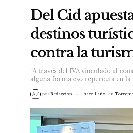
Del Cid apuesta
destinos turíst
contra la turis
“A través del IVA vinculado al co
alguna forma eso repercuta en la 
por
Redacción
hace 1 año
en
Torremo