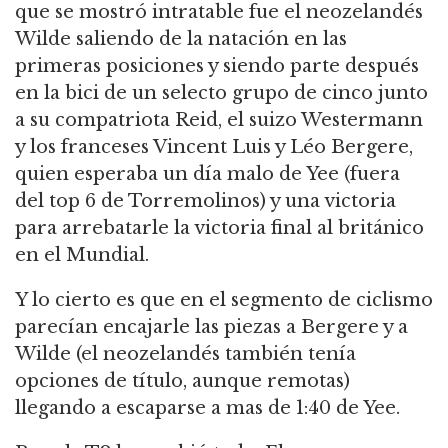
que se mostró intratable fue el neozelandés
Wilde saliendo de la natación en
las
primeras posiciones
y siendo parte
después
en la bici
de un selecto grupo de cinco junto
a su compatriota Reid, el suizo
Westermann
y los franceses Vincent Luis y
Léo
Bergere,
quien esperaba un
día malo de Yee
(fuera
del top 6 de Torremolinos)
y una victoria
para arrebatarle la victoria final al británico
en el Mundial.
Y lo cierto es que en el segmento de ciclismo
parecían encajarle las piezas a Bergere y a
Wilde
(el neozelandés también tenía
opciones de título, aunque remotas)
llega
nd
o a escaparse a mas de 1:40 de
Yee.