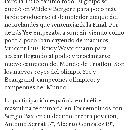
Pero
la T2 lo cambió todo. El grupo se
quedó en Wilde y Bergere para poco más
tarde producirse el demoledor ataque del
neozelandés que sentenciaría la Final. Por
detrás Yee empezaba a sonreír viendo como
poco a poco iban cayendo de maduro
s
Vincent
Luis, Reid
y
Westermann
para
acabar llegando al podio y
proclamarse
nuevo campeón del Mundo de Triatló
n. Son
los nuevos reyes del olimpo, Yee y
Beaugrand
, campeones olímpicos y
campeones del Mundo.
La participación española en la élite
masculina terminaría en Torremolinos con
Sergio Baxter en decimotercera posición,
Antonio Serrat 17º, Alberto González 19º,