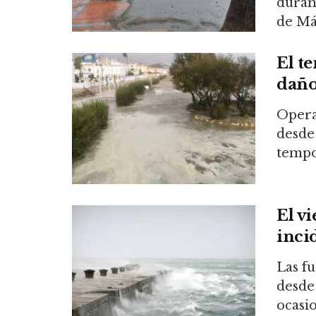
durant
de Mál
El t
daño
Opera
desde 
tempor
El v
incid
Las fu
desde
ocasi