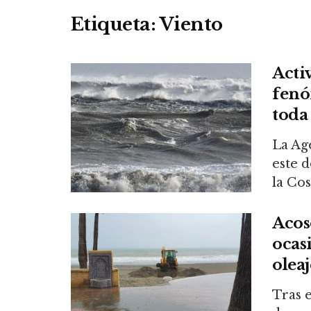
Etiqueta:
Viento
Acti
fenó
toda 
La Ag
este d
la Cost
Acoso
ocas
oleaj
Tras e