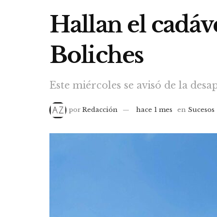
Hallan el cadáv
Boliches
Este miércoles se avisó de la des
por
Redacción
hace 1 mes
en
Sucesos