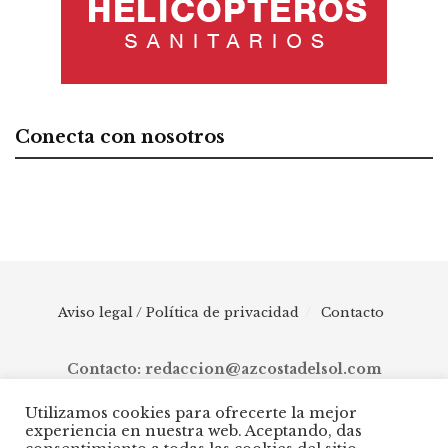
Conecta con nosotros
Aviso legal / Política de privacidad
Contacto
Contacto: redaccion@azcostadelsol.com
Utilizamos cookies para ofrecerte la mejor
experiencia en nuestra web. Aceptando, das
© 2025 AZ Costa del Sol - Diario digital de Málaga capital hasta