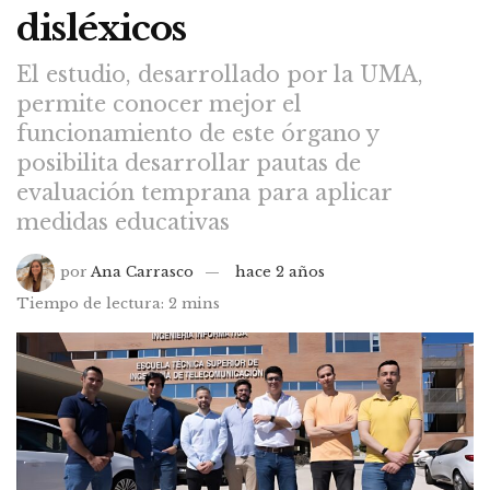
disléxicos
El estudio, desarrollado por la UMA,
permite conocer mejor el
funcionamiento de este órgano y
posibilita desarrollar pautas de
evaluación temprana para aplicar
medidas educativas
por
Ana Carrasco
hace 2 años
Tiempo de lectura: 2 mins