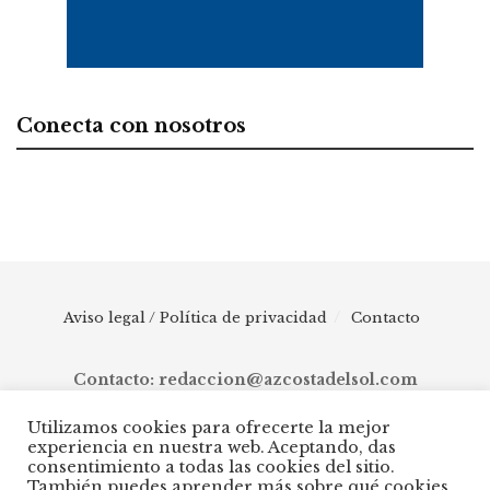
Conecta con nosotros
Aviso legal / Política de privacidad
Contacto
Contacto: redaccion@azcostadelsol.com
Utilizamos cookies para ofrecerte la mejor
experiencia en nuestra web. Aceptando, das
© 2025 AZ Costa del Sol - Diario digital de Málaga capital hasta
consentimiento a todas las cookies del sitio.
Manilva, pasando por Torremolinos, Benalmádena, Fuengirola,
También puedes aprender más sobre qué cookies