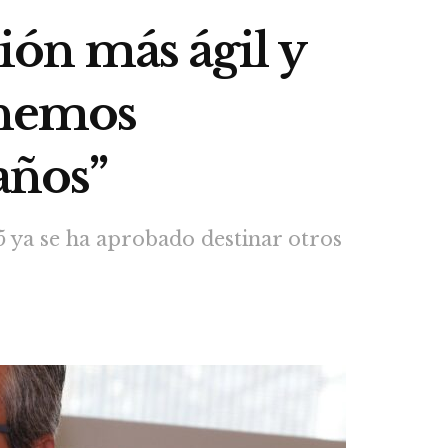
ción más ágil y
e hemos
años”
5 ya se ha aprobado destinar otros