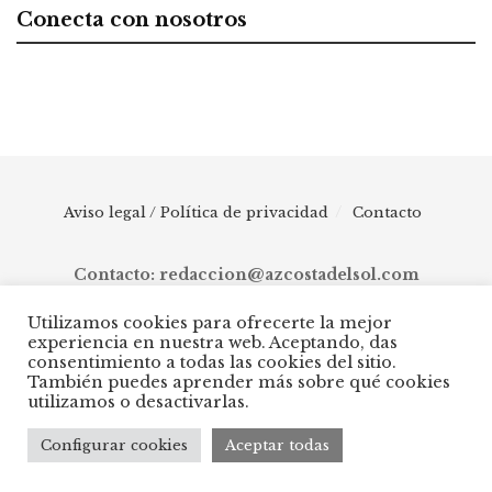
Conecta con nosotros
Aviso legal / Política de privacidad
Contacto
Contacto: redaccion@azcostadelsol.com
Utilizamos cookies para ofrecerte la mejor
experiencia en nuestra web. Aceptando, das
© 2025 AZ Costa del Sol - Diario digital de Málaga capital hasta
consentimiento a todas las cookies del sitio.
Manilva, pasando por Torremolinos, Benalmádena, Fuengirola,
También puedes aprender más sobre qué cookies
Mijas, Ojén, Marbella, Istán, Benahavís, Estepona y Casares.
utilizamos o desactivarlas.
Configurar cookies
Aceptar todas