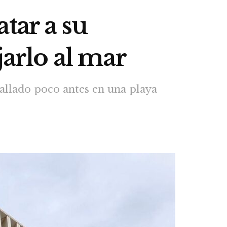
tar a su
jarlo al mar
allado poco antes en una playa