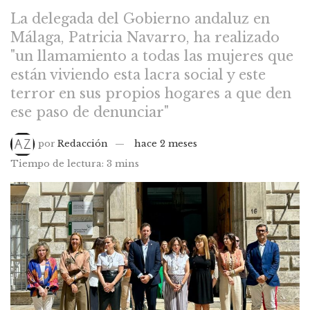
La delegada del Gobierno andaluz en
Málaga, Patricia Navarro, ha realizado
"un llamamiento a todas las mujeres que
están viviendo esta lacra social y este
terror en sus propios hogares a que den
ese paso de denunciar"
por
Redacción
hace 2 meses
Tiempo de lectura: 3 mins