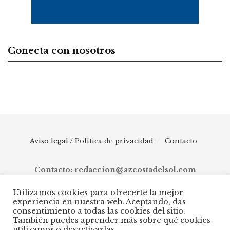
Conecta con nosotros
Aviso legal / Política de privacidad
Contacto
Contacto: redaccion@azcostadelsol.com
Utilizamos cookies para ofrecerte la mejor
experiencia en nuestra web. Aceptando, das
© 2025 AZ Costa del Sol - Diario digital de Málaga capital hasta
consentimiento a todas las cookies del sitio.
Manilva, pasando por Torremolinos, Benalmádena, Fuengirola,
También puedes aprender más sobre qué cookies
Mijas, Ojén, Marbella, Istán, Benahavís, Estepona y Casares.
utilizamos o desactivarlas.