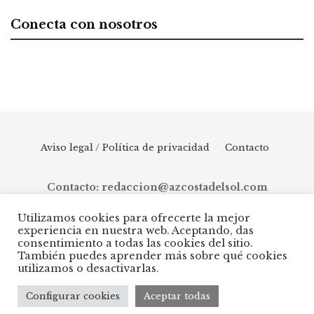
Conecta con nosotros
Aviso legal / Política de privacidad
Contacto
Contacto: redaccion@azcostadelsol.com
Utilizamos cookies para ofrecerte la mejor
experiencia en nuestra web. Aceptando, das
© 2025 AZ Costa del Sol - Diario digital de Málaga capital hasta
consentimiento a todas las cookies del sitio.
Manilva, pasando por Torremolinos, Benalmádena, Fuengirola,
También puedes aprender más sobre qué cookies
Mijas, Ojén, Marbella, Istán, Benahavís, Estepona y Casares.
utilizamos o desactivarlas.
Configurar cookies
Aceptar todas