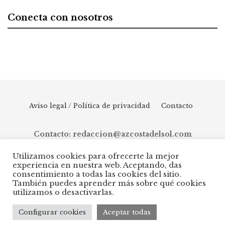
Conecta con nosotros
Aviso legal / Política de privacidad
Contacto
Contacto: redaccion@azcostadelsol.com
Utilizamos cookies para ofrecerte la mejor
experiencia en nuestra web. Aceptando, das
© 2025 AZ Costa del Sol - Diario digital de Málaga capital hasta
consentimiento a todas las cookies del sitio.
Manilva, pasando por Torremolinos, Benalmádena, Fuengirola,
También puedes aprender más sobre qué cookies
Mijas, Ojén, Marbella, Istán, Benahavís, Estepona y Casares.
utilizamos o desactivarlas.
Configurar cookies
Aceptar todas