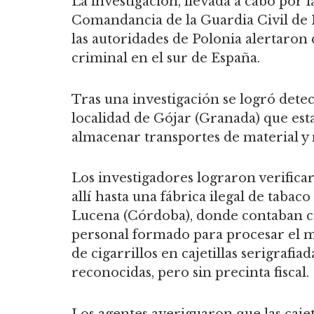
La investigación, llevada a cabo por l
Comandancia de la Guardia Civil de M
las autoridades de Polonia alertaron 
criminal en el sur de España.
Tras una investigación se logró detec
localidad de Gójar (Granada) que es
almacenar transportes de material y
Los investigadores lograron verifica
allí hasta una fábrica ilegal de tabaco
Lucena (Córdoba), donde contaban co
personal formado para procesar el m
de cigarrillos en cajetillas serigrafia
reconocidas, pero sin precinta fiscal.
Los agentes averiguaron que las cajet